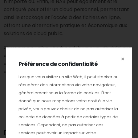
n'importe où. Enfin, le NAS peut également être
configuré pour offrir un cloud personnel, permettant
ainsi le stockage et l'accès à des fichiers en ligne,
offrant une alternative pratique et économique aux
solutions de cloud public.
Chez nous, nous offrons également des services d'installation et
de maintenance pour les serveurs NAS, garantissant ainsi une
Préférence de confidentialité
configuration optimale et une utilisation sans souci de cet outil
essentiel de stockage de données.
Lorsque vous visitez un site Web, il peut stocker ou
récupérer des informations via votre navigateur,
généralement sous la forme de cookies. Étant
donné que nous respectons votre droit à la vie
privée, vous pouvez choisir de ne pas autoriser la
collecte de données à partir de certains types de
services. Cependant, ne pas autoriser ces
Disque dur pour
NAS
services peut avoir un impact sur votre