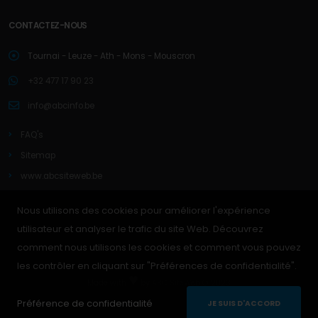
CONTACTEZ-NOUS
Tournai - Leuze - Ath - Mons - Mouscron
+32 477 17 90 23
info@abcinfo.be
FAQ's
Sitemap
www.abcsiteweb.be
Nous utilisons des cookies pour améliorer l'expérience
utilisateur et analyser le trafic du site Web. Découvrez
comment nous utilisons les cookies et comment vous pouvez
les contrôler en cliquant sur "Préférences de confidentialité".
♥
Made with
by
ABC SiteWeb © 2023
Préférence de confidentialité
JE SUIS D'ACCORD