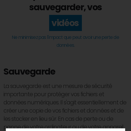
sauvegarder, vos
données
vidéos
Ne minimisez pas l'impact que peut avoir une perte de
données.
Sauvegarde
La sauvegarde est une mesure de sécurité
importante pour protéger vos fichiers et
données numériques. Il s'agit essentiellement de
créer une copie de vos fichiers et données et de
les stocker en lieu sûr. En cas de perte ou de
panne de votre ordinateur ou de votre appareil,